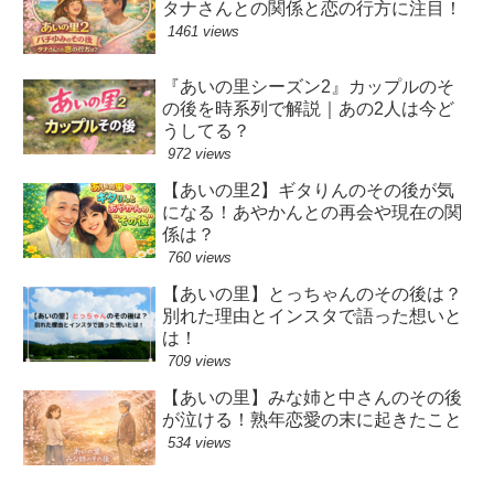
タナさんとの関係と恋の行方に注目！
1461 views
『あいの里シーズン2』カップルのそ
の後を時系列で解説｜あの2人は今ど
うしてる？
972 views
【あいの里2】ギタりんのその後が気
になる！あやかんとの再会や現在の関
係は？
760 views
【あいの里】とっちゃんのその後は？
別れた理由とインスタで語った想いと
は！
709 views
【あいの里】みな姉と中さんのその後
が泣ける！熟年恋愛の末に起きたこと
534 views