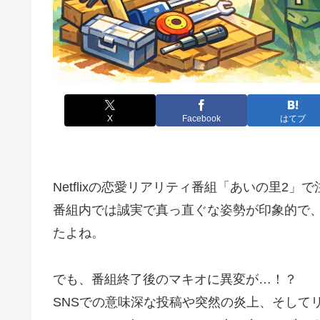
X
Facebook
はてブ
Netflixの恋愛リアリティ番組「あいの里2
番組内では誠実で真っ直ぐな姿勢が印象的で
たよね。
でも、番組終了後のマキオに異変が…！？
SNSでの意味深な投稿や突然の炎上、そして